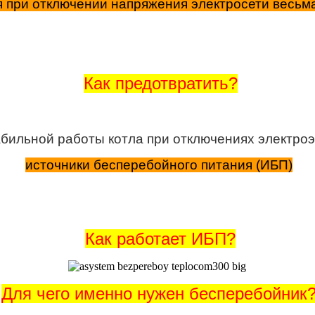
 при отключении напряжения электросети весьм
Как предотвратить?
абильной работы котла при отключениях электро
источники бесперебойного питания (ИБП)
Как работает ИБП?
Для чего именно нужен бесперебойник