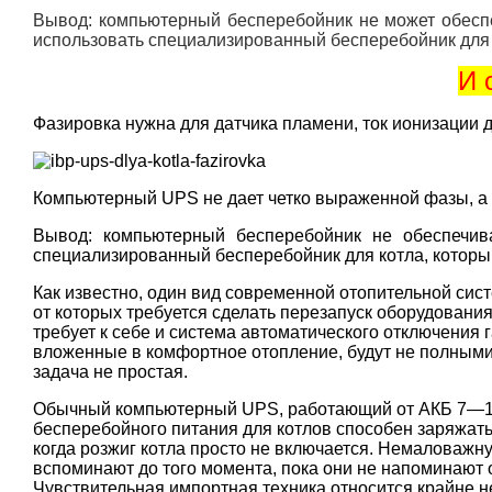
Вывод: компьютерный бесперебойник не может обеспе
использовать специализированный бесперебойник для к
И 
Фазировка нужна для датчика пламени, ток ионизации д
Компьютерный UPS не дает четко выраженной фазы, а зе
Вывод: компьютерный бесперебойник не обеспечив
специализированный бесперебойник для котла, которы
Как известно, один вид современной отопительной сист
от которых требуется сделать перезапуск оборудования
требует к себе и система автоматического отключения 
вложенные в комфортное отопление, будут не полными,
задача не простая.
Обычный компьютерный UPS, работающий от АКБ 7—12 А
бесперебойного питания для котлов способен заряжать 
когда розжиг котла просто не включается. Немаловажн
вспоминают до того момента, пока они не напоминают 
Чувствительная импортная техника относится крайне н