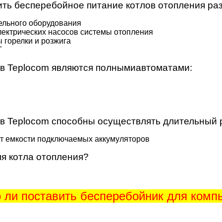
ть бесперебойное питание котлов отопления раз
ельного оборудования
ектрических насосов системы отопления
 горелки и розжига
Г
ов Teplocom являются полнымиавтоматами:
ов Teplocom способны осуществлять длительный 
от емкости подключаемых аккумуляторов
я котла отопления?
 ли поставить бесперебойник для комп