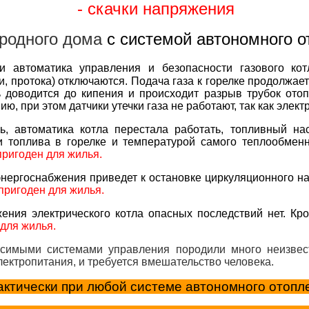
- скачки напряжения
ородного дома
с системой автономного 
и автоматика управления и безопасности газового ко
, протока) отключаются. Подача газа к горелке продолжаетс
 доводится до кипения и происходит разрыв трубок отоп
ю, при этом датчики утечки газа не работают, так как элект
ь, автоматика котла перестала работать, топливный на
и топлива в горелке и температурой самого теплообмен
пригоден для жилья.
нергоснабжения приведет к остановке циркуляционного на
пригоден для жилья.
ения электрического котла опасных последствий нет. К
для жилья.
исимыми системами управления породили много неизвес
ектропитания, и требуется вмешательство человека.
актически при любой системе автономного отопл