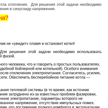
отла отопления. Для решения этой задачи необходимо
жения в синусоиду напряжения.
на?
ик не «увидит» пламя и остановит котел!
Для решения этой задачи необходимо использовать
й фазой.
ого человека, что и говорить о простых пользователях,
неудобной бойлерной или котельной). Особого внимания
после отключения электропитания. Согласитесь, усилия,
 сети. Обеспечить бесперебойное питание котла —
ия тепловой системы (в то время, как источник
вание затруднено из-за известных проблем фазировки,
енное электропитание, параметры которого не
рованное напряжение, отсутствие импульсных помех.
идим, что достижение полного комфорта в эксплуатации