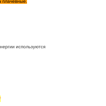
а плачевные.
энергии используются
?