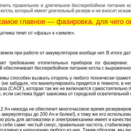
чить правильное и длительное бесперебойное питание к
отла, который имеет длительный резерв и не вносит иска
самое главное — фазировка, для чего о
атчика течет от «фазы» к «земле».
мли при работе от аккумуляторов вообще нет. В итоге датч
ает требование отопительных приборов по фазировке.
й обеспечивает бесперебойное питание котла с выраженно
емы способен вызвать оторопь у любого технически грамотн
 (не забудьте, что манипулировать придется в темноте, в 
газа (САОГ), которая так же не включается самостоятельно 
 если система будет зависима от городской осветительной
ч никогда не обеспечит многочасовое время резервирован
аккумуляторы до 200 Ач и более!), к тому же его использо
ую роль для автоматики и электромеханики имеет и качеств
о себе сами: чистый синус, правильная частота, стабилизи
егативно к нарушению любого из них. Таким образом, мы в