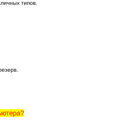
личных типов.
резерв.
ьютера?